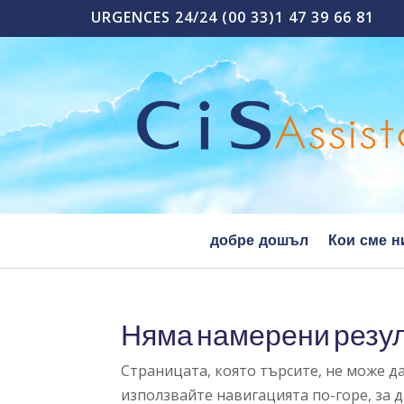
URGENCES 24/24 (00 33)1 47 39 66 81
добре дошъл
Кои сме н
Няма намерени резу
Страницата, която търсите, не може д
използвайте навигацията по-горе, за 