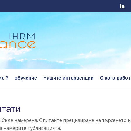
ие ?
обучение
Нашите интервенции
С кого рабо
лтати
а бъде намерена. Опитайте прецизиране на търсенето 
да намерите публикацията.