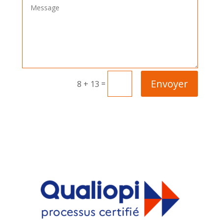
Envoyer
=
8 + 13