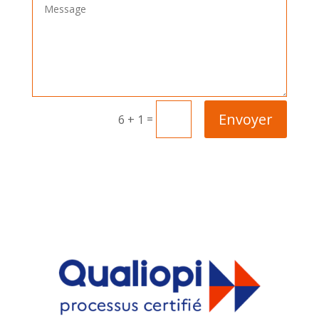
Envoyer
=
6 + 1