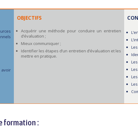
OBJECTIFS
CON
Acquérir une méthode pour conduire un entretien
urces
L’e
d’évaluation ;
onnels
L’in
Mieux communiquer ;
Les
Identifier les étapes d’un entretien d’évaluation et les
Ide
mettre en pratique.
Les
Les
 avoir
Les
Les
Com
e formation :