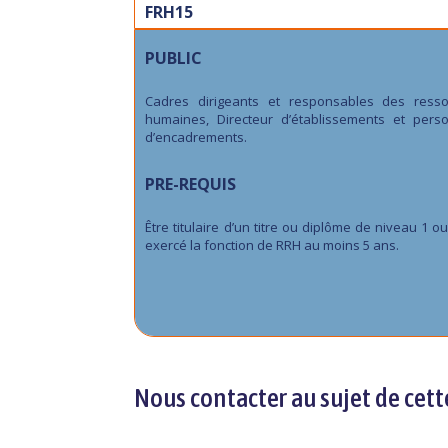
FRH15
PUBLIC
Cadres dirigeants et responsables des resso
humaines, Directeur d’établissements et pers
d’encadrements.
PRE-REQUIS
Être titulaire d’un titre ou diplôme de niveau 1 ou
exercé la fonction de RRH au moins 5 ans.
Nous contacter au sujet de cett