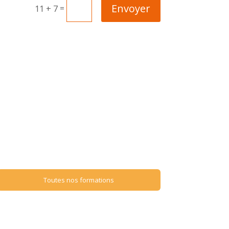
Envoyer
=
11 + 7
Toutes nos formations