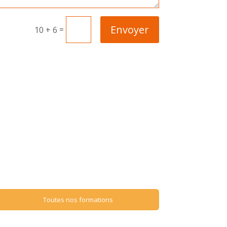
Envoyer
=
10 + 6
Toutes nos formations