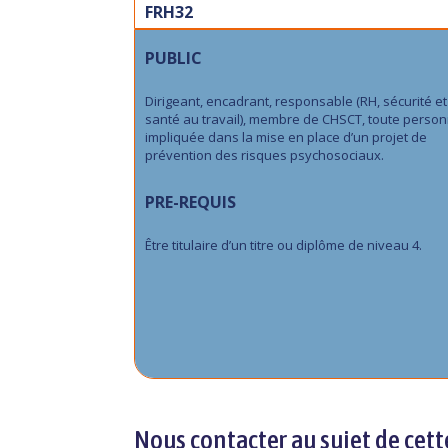
FRH32
PUBLIC
Dirigeant, encadrant, responsable (RH, sécurité et
santé au travail), membre de CHSCT, toute perso
impliquée dans la mise en place d’un projet de
prévention des risques psychosociaux.
PRE-REQUIS
Être titulaire d’un titre ou diplôme de niveau 4.
Nous contacter au sujet de cett