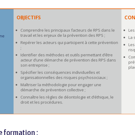
OBJECTIFS
CON
Comprendre les principaux facteurs de RPS dans le
Les
travail et les enjeux de la prévention des RPS ;
nne
La 
Repérer les acteurs qui participent à cette prévention
Les
;
ris
Identifier des méthodes et outils permettant d’être
Com
acteur d’une démarche de prévention des RPS dans
pré
son entreprise ;
pla
Spécifier les conséquences individuelles et
organisationnelles des risques psychosociaux ;
Maîtriser la méthodologie pour engager une
démarche de prévention collective ;
Connaître les règles de déontologie et d’éthique, le
droit et les procédures.
e formation :