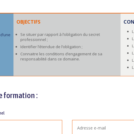
OBJECTIFS
CON
L
Se situer par rapport à l’obligation du secret
 d’une
L
professionnel ;
L
Identifier l’étendue de l’obligation ;
L
Connaitre les conditions d’engagement de sa
responsabilité dans ce domaine.
L
L
e formation :
nel