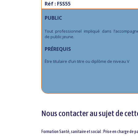
Réf : FSS55
PUBLIC
Tout professionnel impliqué dans l’accompag
de public jeune.
PRÉREQUIS
Être titulaire d’un titre ou diplôme de niveau V
Nous contacter au sujet de cett
Formation Santé, sanitaire et social : Prise en charge de p