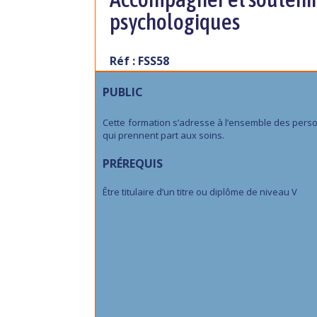
psychologiques
Réf : FSS58
PUBLIC
Cette formation s’adresse à l’ensemble des pers
qui prennent part aux soins.
PRÉREQUIS
Être titulaire d’un titre ou diplôme de niveau V