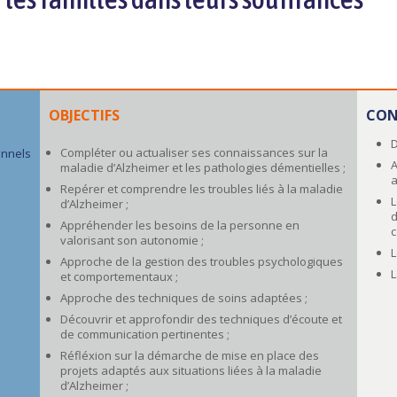
OBJECTIFS
CON
D
Compléter ou actualiser ses connaissances sur la
onnels
A
maladie d’Alzheimer et les pathologies démentielles ;
a
Repérer et comprendre les troubles liés à la maladie
L
d’Alzheimer ;
d
Appréhender les besoins de la personne en
c
valorisant son autonomie ;
L
Approche de la gestion des troubles psychologiques
L
et comportementaux ;
Approche des techniques de soins adaptées ;
Découvrir et approfondir des techniques d’écoute et
de communication pertinentes ;
Réfléxion sur la démarche de mise en place des
projets adaptés aux situations liées à la maladie
d’Alzheimer ;