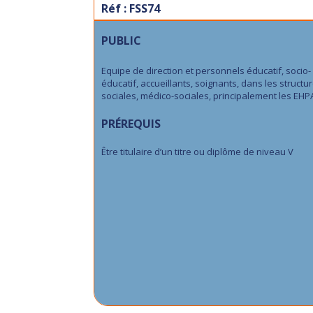
Réf : FSS74
PUBLIC
Equipe de direction et personnels éducatif, socio-
éducatif, accueillants, soignants, dans les structu
sociales, médico-sociales, principalement les EHP
PRÉREQUIS
Être titulaire d’un titre ou diplôme de niveau V