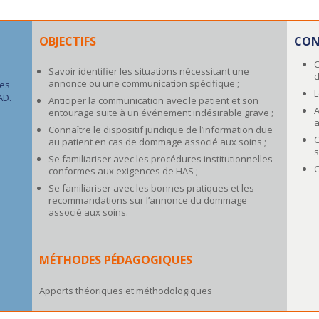
OBJECTIFS
CON
C
Savoir identifier les situations nécessitant une
d
annonce ou une communication spécifique ;
res
L
AD.
Anticiper la communication avec le patient et son
A
entourage suite à un événement indésirable grave ;
a
Connaître le dispositif juridique de l’information due
C
au patient en cas de dommage associé aux soins ;
s
Se familiariser avec les procédures institutionnelles
C
conformes aux exigences de HAS ;
Se familiariser avec les bonnes pratiques et les
recommandations sur l’annonce du dommage
associé aux soins.
MÉTHODES PÉDAGOGIQUES
Apports théoriques et méthodologiques