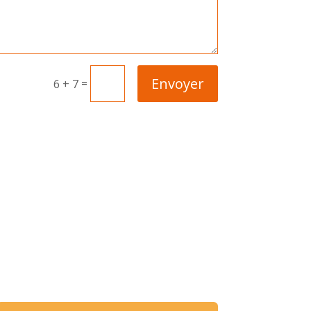
Envoyer
=
6 + 7